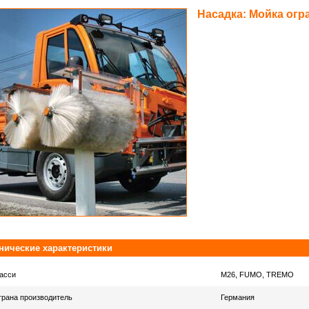
Насадка: Мойка огр
ические характеристики
асси
М26, FUMO, TREMO
трана производитель
Германия