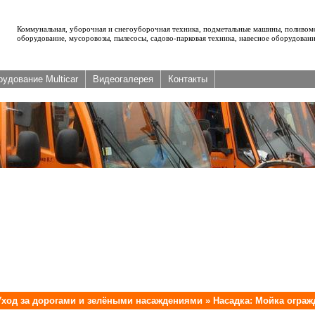
Коммунальная, уборочная и снегоуборочная техника, подметальные машины, поливом
оборудование, мусоровозы, пылесосы, садово-парковая техника, навесное оборудовани
удование Multicar
Видеогалерея
Контакты
Уход за дорогами и зелёными насаждениями
»
Насадка: Мойка огра